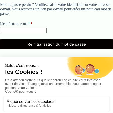
Mot de passe perdu ? Veuillez saisir votre identifiant ou votre adresse
e-mail. Vous recevrez un lien par e-mail pour créer un nouveau mot de
passe.
Obligatoire
Identifiant ou e-mail
*
Réinitialisation du mot de passe
La Palette de Bordeaux
Téléphone:
06.82.54.47.79
Mail:
contact@lapalettedebordeaux.fr
Adresse:
139 Rue Emile Combes, 33270 Floirac