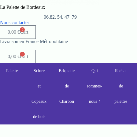
La Palette de Bordeaux
06.82. 54. 47. 79
Nous contacter
0
0,00
€
Cart
Livraison en France Métropolitaine
0
0,00
€
Cart
Palettes
Sciure
Briquette
Qui
Rachat
et
de
sommes-
de
Copeaux
Charbon
nous ?
palettes
de bois