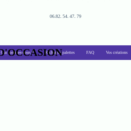
06.82. 54. 47. 79
 D'OCCASION
Qui sommes-nous ?
Rachat de palettes
FAQ
Vos créations