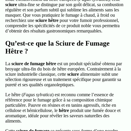
sciure
ultra-fine se distingue par son goût délicat, sa combustion
régulière et son parfum subtil qui sublime les aliments sans les
masquer. Que vous pratiquiez le fumage à chaud, à froid ou
recherchiez une
sciure hêtre
pour votre fumoir professionnel,
comprendre les spécificités de ce produit noble vous permettra
d’obtenir des résultats gastronomiques remarquables.
Qu’est-ce que la Sciure de Fumage
Hêtre ?
La
sciure de fumage hêtre
est un produit spécialisé obtenu par
broyage ultra-fin du bois de hêtre européen. Contrairement à la
sciure industrielle classique, cette
sciure
alimentaire subit une
sélection rigoureuse et un traitement spécifique pour garantir sa
pureté et ses qualités organoleptiques.
Le hêtre (
Fagus sylvatica
) est reconnu comme l’essence de
référence pour le fumage grâce à sa composition chimique
particulière. Pauvre en résines et en tanins agressifs, riche en
cellulose et hémicellulose, le
hêtre
produit une fumée douce et
aromatique, idéale pour révéler les saveurs naturelles des
aliments.
Cette
sciure de fumage
se présente sous forme d’une poudre