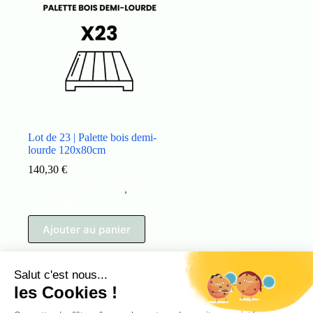
Lot de 23 | Palette bois demi-
lourde 120x80cm
140,30
€
Lot Palette bois
,
Non
classé
Ajouter au panier
La Palette de Bordeaux
Téléphone:
06.82.54.47.79
Mail:
contact@lapalettedebordeaux.fr
Adresse:
139 Rue Emile Combes, 33270 Floirac