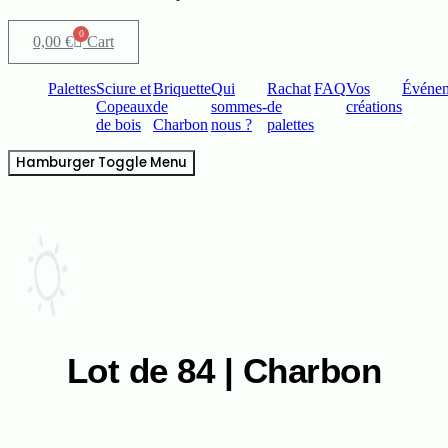
0
0,00
€
Cart
Palettes
Sciure et
Briquette
Qui
Rachat
FAQ
Vos
Événe
Copeaux
de
sommes-
de
créations
de bois
Charbon
nous ?
palettes
Hamburger Toggle Menu
Lot de 84 | Charbon