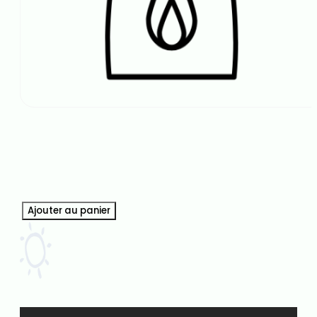
quantité
de
Ajouter au panier
Lot
de
84
|
Charbon